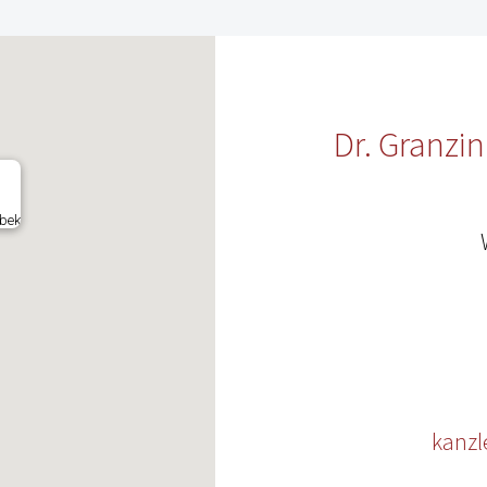
Dr. Granzi
sbek
kanzl